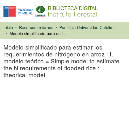
Inicio
Recursos externos
Pontificia Universidad Católica de Chile. Facultad de Agronomía e Ingeniería Forestal
Modelo simplificado para estimar los requerimientos de nitrógeno en arroz : I. modelo teórico = Simple model to estimate the N requirements of flooded rice : I. theorical model.
Modelo simplificado para estimar los
requerimientos de nitrógeno en arroz : I.
modelo teórico = Simple model to estimate
the N requirements of flooded rice : I.
theorical model.
Artículo de revista