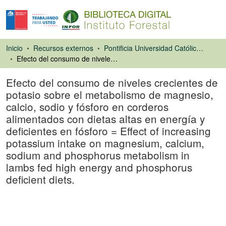
Inicio
Recursos externos
Pontificia Universidad Católica de Chile. Facultad de Agronomía e Ingeniería Forestal
Efecto del consumo de niveles crecientes de potasio sobre el metabolismo de magnesio, calcio, sodio y fósforo en corderos alimentados con dietas altas en energía y deficientes en fósforo = Effect of increasing potassium intake on magnesium, calcium, sodium and phosphorus metabolism in lambs fed high energy and phosphorus deficient diets.
Efecto del consumo de niveles crecientes de
potasio sobre el metabolismo de magnesio,
calcio, sodio y fósforo en corderos
alimentados con dietas altas en energía y
deficientes en fósforo = Effect of increasing
potassium intake on magnesium, calcium,
sodium and phosphorus metabolism in
lambs fed high energy and phosphorus
deficient diets.