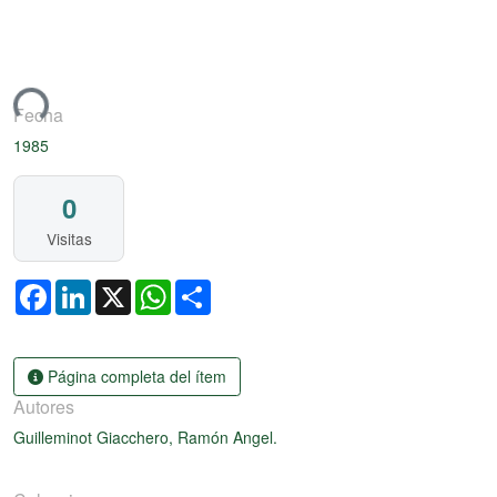
Artículo de revista
ando...
Fecha
1985
0
Visitas
Facebook
LinkedIn
X
WhatsApp
Share
Página completa del ítem
Autores
Guilleminot Giacchero, Ramón Angel.