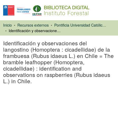
Inicio
Recursos externos
Pontificia Universidad Católica de Chile. Facultad de Agronomía e Ingeniería Forestal
Identificación y observaciones del langostino (Homoptera : cicadellidae) de la frambuesa (Rubus idaeus L.) en Chile = The bramble leafhopper (Homoptera, cicadellidae) : identification and observations on raspberries (Rubus idaeus L.) in Chile.
Identificación y observaciones del
langostino (Homoptera : cicadellidae) de la
frambuesa (Rubus idaeus L.) en Chile = The
bramble leafhopper (Homoptera,
cicadellidae) : identification and
observations on raspberries (Rubus idaeus
L.) in Chile.