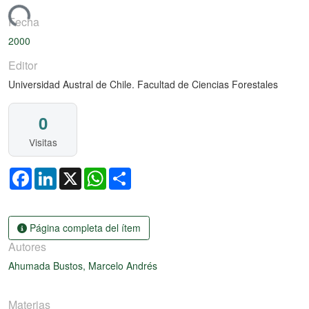
rgando...
Fecha
2000
Editor
Universidad Austral de Chile. Facultad de Ciencias Forestales
0
Visitas
Facebook
LinkedIn
X
WhatsApp
Share
Página completa del ítem
Autores
Ahumada Bustos, Marcelo Andrés
Materias