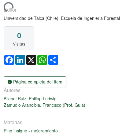
rgando...
Editor
Universidad de Talca (Chile). Escuela de Ingenieria Forestal
0
Visitas
Facebook
LinkedIn
X
WhatsApp
Share
Página completa del ítem
Autores
Bilabel Ruiz, Philipp Ludwig
Zamudio Arancibia, Francisco (Prof. Guia)
Materias
Pino insigne - mejoramiento