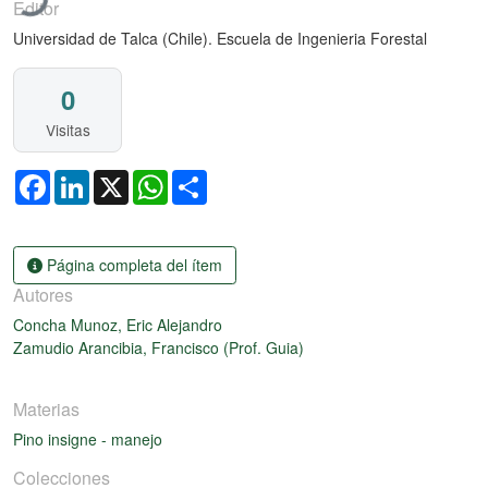
Editor
Universidad de Talca (Chile). Escuela de Ingenieria Forestal
0
Visitas
Facebook
LinkedIn
X
WhatsApp
Share
Página completa del ítem
Autores
Concha Munoz, Eric Alejandro
Zamudio Arancibia, Francisco (Prof. Guia)
Materias
Pino insigne - manejo
Colecciones