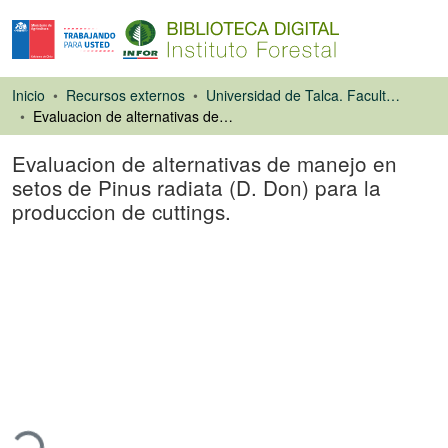
Inicio
Recursos externos
Universidad de Talca. Facultad de Ciencias Forestales
Evaluacion de alternativas de manejo en setos de Pinus radiata (D. Don) para la produccion de cuttings.
Evaluacion de alternativas de manejo en
setos de Pinus radiata (D. Don) para la
produccion de cuttings.
Tesis
gando...