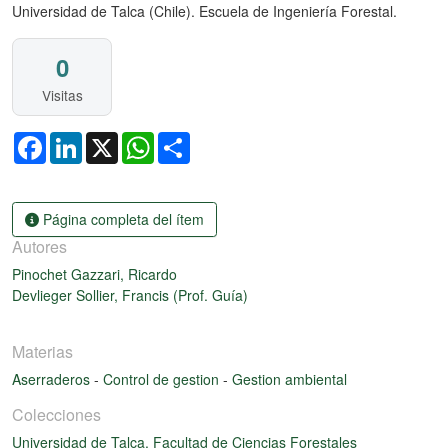
Universidad de Talca (Chile). Escuela de Ingeniería Forestal.
0
Visitas
Facebook
LinkedIn
X
WhatsApp
Share
Página completa del ítem
Autores
Pinochet Gazzari, Ricardo
Devlieger Sollier, Francis (Prof. Guía)
Materias
Aserraderos
-
Control de gestion
-
Gestion ambiental
Colecciones
Universidad de Talca. Facultad de Ciencias Forestales