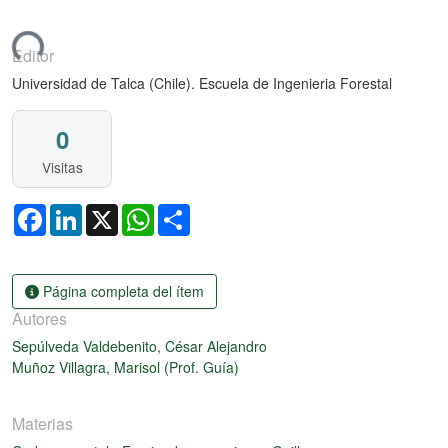
ando...
Editor
Universidad de Talca (Chile). Escuela de Ingenieria Forestal
0
Visitas
Facebook
LinkedIn
X
WhatsApp
Share
Página completa del ítem
Autores
Sepúlveda Valdebenito, César Alejandro
Muñoz Villagra, Marisol (Prof. Guía)
Materias