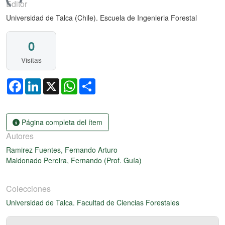
gando...
Editor
Universidad de Talca (Chile). Escuela de Ingenieria Forestal
0
Visitas
Facebook
LinkedIn
X
WhatsApp
Share
Página completa del ítem
Autores
Ramirez Fuentes, Fernando Arturo
Maldonado Pereira, Fernando (Prof. Guía)
Colecciones
Universidad de Talca. Facultad de Ciencias Forestales