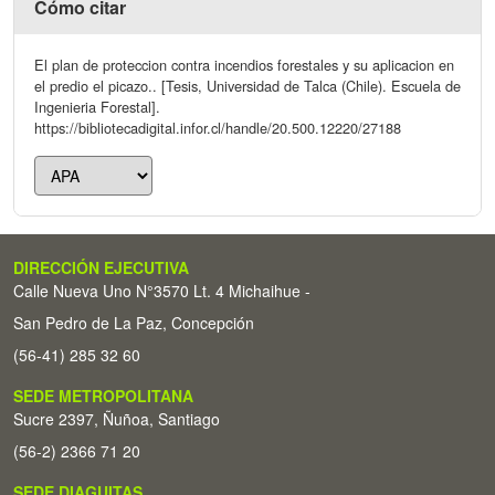
Cómo citar
El plan de proteccion contra incendios forestales y su aplicacion en
el predio el picazo.. [Tesis, Universidad de Talca (Chile). Escuela de
Ingenieria Forestal].
https://bibliotecadigital.infor.cl/handle/20.500.12220/27188
DIRECCIÓN EJECUTIVA
Calle Nueva Uno N°3570 Lt. 4 Michaihue -
San Pedro de La Paz, Concepción
(56-41) 285 32 60
SEDE METROPOLITANA
Sucre 2397, Ñuñoa, Santiago
(56-2) 2366 71 20
SEDE DIAGUITAS