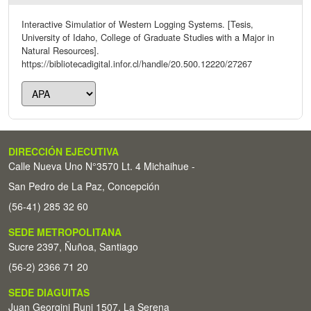
Interactive Simulatior of Western Logging Systems. [Tesis,
University of Idaho, College of Graduate Studies with a Major in
Natural Resources].
https://bibliotecadigital.infor.cl/handle/20.500.12220/27267
DIRECCIÓN EJECUTIVA
Calle Nueva Uno N°3570 Lt. 4 Michaihue -
San Pedro de La Paz, Concepción
(56-41) 285 32 60
SEDE METROPOLITANA
Sucre 2397, Ñuñoa, Santiago
(56-2) 2366 71 20
SEDE DIAGUITAS
Juan Georgini Runi 1507, La Serena