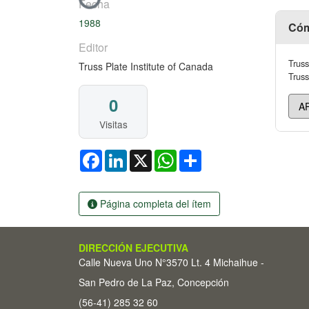
Fecha
1988
Cóm
Editor
Truss
Truss Plate Institute of Canada
Truss
0
Visitas
Facebook
LinkedIn
X
WhatsApp
Share
Página completa del ítem
DIRECCIÓN EJECUTIVA
Calle Nueva Uno N°3570 Lt. 4 Michaihue -
San Pedro de La Paz, Concepción
(56-41) 285 32 60