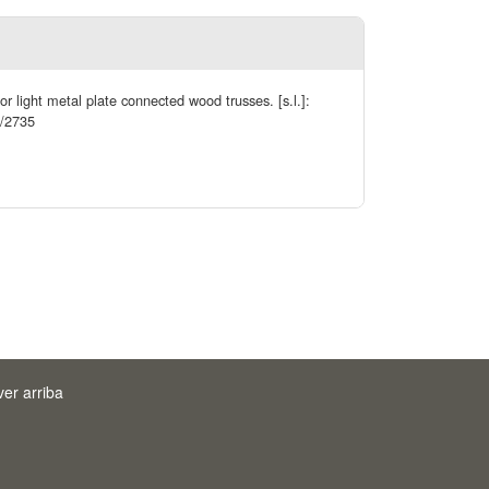
or light metal plate connected wood trusses. [s.l.]:
0/2735
ver arriba