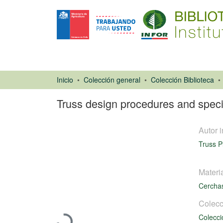
Inicio
Colección general
Colección Biblioteca
Truss design procedures and specif
Autor i
Truss P
Materi
Cercha
Libro
Cargando...
Colecc
Colecci