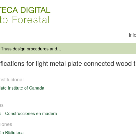
Ini
Truss design procedures and specifications for light metal plate connected wood trusses
ications for light metal plate connected wood 
nstitucional
late Institute of Canada
as
s
-
Construcciones en madera
iones
ón Biblioteca