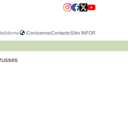
cio
|
Idioma
|
Conócenos
|
Contacto
|
Sitio INFOR
trusses