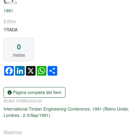
gando...
Fecha
1991
Editor
TRADA
0
Visitas
Facebook
LinkedIn
X
WhatsApp
Share
Página completa del ítem
Autor institucional
International Timber Engineering Conference, 1991 (Reino Unido,
Londres : 2-5/Sep/1991)
Materias