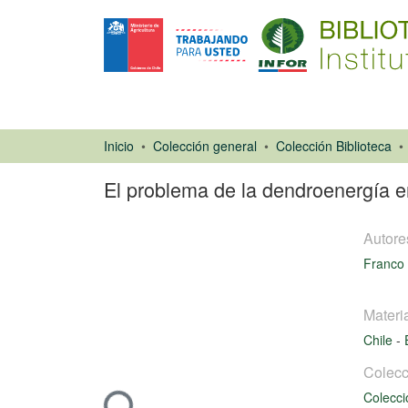
Inicio
Colección general
Colección Biblioteca
El problema de la dendroenergía e
Autore
Franco 
Materi
Chile
-
Libro
Colecc
Cargando...
Colecci