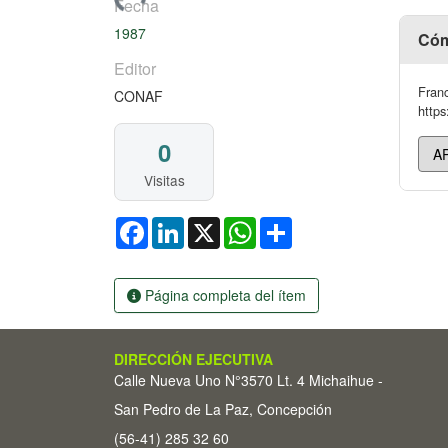
Fecha
1987
Cóm
Editor
Franc
CONAF
https
0
Visitas
Facebook
LinkedIn
X
WhatsApp
Share
Página completa del ítem
DIRECCIÓN EJECUTIVA
Calle Nueva Uno N°3570 Lt. 4 Michaihue -
San Pedro de La Paz, Concepción
(56-41) 285 32 60