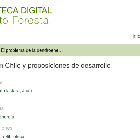
Ini
El problema de la dendroenergía en Chile y proposiciones de desarrollo
n Chile y proposiciones de desarrollo
s
de la Jara, Juan
as
Energia
iones
ón Biblioteca