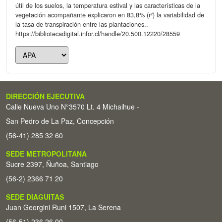
útil de los suelos, la temperatura estival y las características de la
vegetación acompañante explicaron en 83,8% (r²) la variabilidad de
la tasa de transpiración entre las plantaciones..
https://bibliotecadigital.infor.cl/handle/20.500.12220/28559
DIRECCIÓN EJECUTIVA
Calle Nueva Uno N°3570 Lt. 4 Michaihue -
San Pedro de La Paz, Concepción
(56-41) 285 32 60
SEDE METROPOLITANA
Sucre 2397, Ñuñoa, Santiago
(56-2) 2366 71 20
SEDE DIAGUITAS
Juan Georgini Runi 1507, La Serena
(56-51) 236 26 00