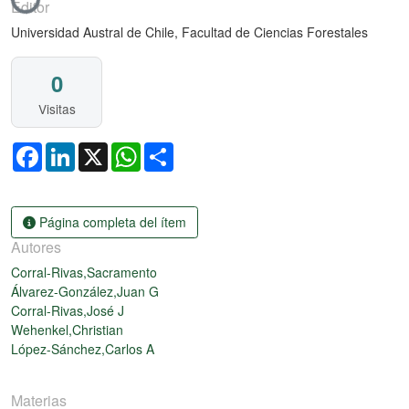
Cargando...
Editor
Universidad Austral de Chile, Facultad de Ciencias Forestales
0
Visitas
Facebook
LinkedIn
X
WhatsApp
Share
Página completa del ítem
Autores
Corral-Rivas,Sacramento
Álvarez-González,Juan G
Corral-Rivas,José J
Wehenkel,Christian
López-Sánchez,Carlos A
Materias