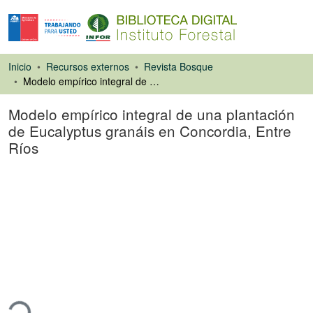
Inicio
Recursos externos
Revista Bosque
Modelo empírico integral de una plantación de Eucalyptus granáis en Concordia, Entre Ríos
Modelo empírico integral de una plantación
de Eucalyptus granáis en Concordia, Entre
Ríos
Artículo de revista
gando...