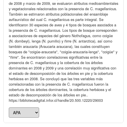
de 2008 y marzo de 2009, se evaluaron atributos medioambientales
y vegetacionales relacionados con la presencia de C. magellanicus.
También se estimaron atributos poblacionales del ensamblaje
avifaunístico del cual C. magellanicus es parte integral. Se
identificaron 30 especies de aves y 4 tipos de bosques asociados a
la presencia de C. magellanicus. Los tipos de bosque corresponden
a asociaciones de especies del género Nothofagus, como coigüe
(N. dombeyi), lenga (N. pumilio) y ñirre (N. antarctica), así como
también araucaria (Araucaria araucana), las cuales constituyen
bosques de "coigüe-araucaria", "coigüe-araucaria-lenga", "coigüe" y
"ñirre". Se encontraron correlaciones significativas entre la
presencia de C. magellanicus y la cobertura de los árboles
dominantes en 2008 y 2009 y una correlación muy significativa con
el estado de descomposición de los árboles en pie y la cobertura
herbácea en 2008. Se concluyó que las tres variables más
correlacionadas con la presencia de C. magellanicus fueron la
cobertura de los árboles dominantes, la cobertura herbácea y el
estado de descomposición de los árboles en pie..
https://bibliotecadigital.infor.cl/handle/20.500.12220/29003