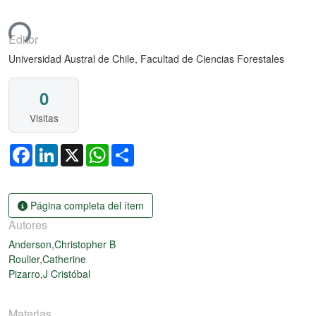
ndo...
Editor
Universidad Austral de Chile, Facultad de Ciencias Forestales
0
Visitas
Facebook
LinkedIn
X
WhatsApp
Share
Página completa del ítem
Autores
Anderson,Christopher B
Roulier,Catherine
Pizarro,J Cristóbal
Materias