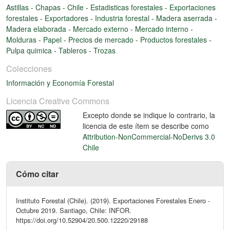
Astillas
-
Chapas
-
Chile
-
Estadisticas forestales
-
Exportaciones
forestales
-
Exportadores
-
Industria forestal
-
Madera aserrada
-
Madera elaborada
-
Mercado externo
-
Mercado interno
-
Molduras
-
Papel
-
Precios de mercado
-
Productos forestales
-
Pulpa quimica
-
Tableros
-
Trozas
Colecciones
Información y Economía Forestal
Licencia Creative Commons
Excepto donde se indique lo contrario, la
licencia de este ítem se describe como
Attribution-NonCommercial-NoDerivs 3.0
Chile
Cómo citar
Instituto Forestal (Chile). (2019). Exportaciones Forestales Enero -
Octubre 2019. Santiago, Chile: INFOR.
https://doi.org/10.52904/20.500.12220/29188