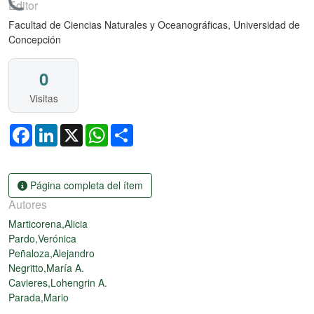
Cargando...
Editor
Facultad de Ciencias Naturales y Oceanográficas, Universidad de
Concepción
0
Visitas
Facebook
LinkedIn
X
WhatsApp
Share
Página completa del ítem
Autores
Marticorena,Alicia
Pardo,Verónica
Peñaloza,Alejandro
Negritto,María A.
Cavieres,Lohengrin A.
Parada,Mario