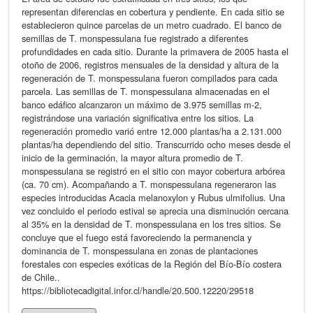
representan diferencias en cobertura y pendiente. En cada sitio se
establecieron quince parcelas de un metro cuadrado. El banco de
semillas de T. monspessulana fue registrado a diferentes
profundidades en cada sitio. Durante la primavera de 2005 hasta el
otoño de 2006, registros mensuales de la densidad y altura de la
regeneración de T. monspessulana fueron compilados para cada
parcela. Las semillas de T. monspessulana almacenadas en el
banco edáfico alcanzaron un máximo de 3.975 semillas m-2,
registrándose una variación significativa entre los sitios. La
regeneración promedio varió entre 12.000 plantas/ha a 2.131.000
plantas/ha dependiendo del sitio. Transcurrido ocho meses desde el
inicio de la germinación, la mayor altura promedio de T.
monspessulana se registró en el sitio con mayor cobertura arbórea
(ca. 70 cm). Acompañando a T. monspessulana regeneraron las
especies introducidas Acacia melanoxylon y Rubus ulmifolius. Una
vez concluido el periodo estival se aprecia una disminución cercana
al 35% en la densidad de T. monspessulana en los tres sitios. Se
concluye que el fuego está favoreciendo la permanencia y
dominancia de T. monspessulana en zonas de plantaciones
forestales con especies exóticas de la Región del Bío-Bío costera
de Chile..
https://bibliotecadigital.infor.cl/handle/20.500.12220/29518