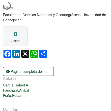
Cargando...
Editor
Facultad de Ciencias Naturales y Oceanográficas, Universidad de
Concepción
0
Visitas
Facebook
LinkedIn
X
WhatsApp
Share
Página completa del ítem
Autores
García,Rafael A
Pauchard,Aníbal
Peña,Eduardo
Materias