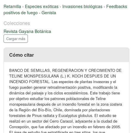
Retamilla
-
Especies exóticas
-
Invasiones biológicas
-
Feedbacks
positivos de fuego
-
Genista
Colecciones
Revista Gayana Botánica
Cargar más
Cómo citar
BANCO DE SEMILLAS, REGENERACION Y CRECIMIENTO DE
TELINE MONSPESSULANA (L.) K. KOCH DESPUES DE UN
INCENDIO FORESTAL. Las especies de plantas invasoras y el
fuego pueden generar retroalimentación positiva, modificando la
dinámica del paisaje y los ciclos ecosistémicos. Este trabajo tiene
por objetivo estudiar los patrones poblacionales de Teline
monspessulana después de un incendio forestal en la zona costera
de la Región del Bío-Bío, Chile, dominada por plantaciones
forestales de Pinus radiata y Eucalyptus globulus. El estudio se
realizó en un sector del Cerro Caracol, adyacente a la ciudad de
Concepción, que fue afectado por un incendio en febrero de 2005.
El área de estudio fue estratificada en tres sitios, los que