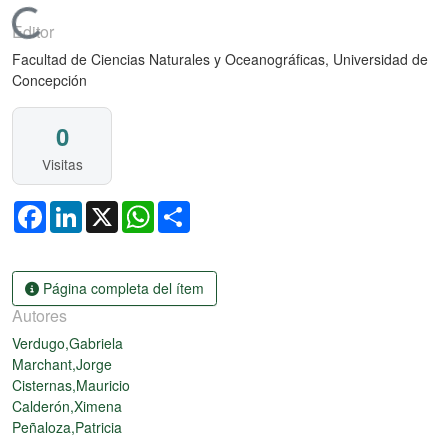
Cargando...
Editor
Facultad de Ciencias Naturales y Oceanográficas, Universidad de
Concepción
0
Visitas
Facebook
LinkedIn
X
WhatsApp
Share
Página completa del ítem
Autores
Verdugo,Gabriela
Marchant,Jorge
Cisternas,Mauricio
Calderón,Ximena
Peñaloza,Patricia