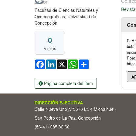
Cargando...
Colecc
Editor
Revista
Facultad de Ciencias Naturales y
Oceanográficas, Universidad de
Concepción
Cóm
0
PLAN
botán
Visitas
encon
Poace
Facebook
LinkedIn
X
WhatsApp
Share
https
Página completa del ítem
DIRECCIÓN EJECUTIVA
Calle Nueva Uno N°3570 Lt. 4 Michaihue -
San Pedro de La Paz, Concepción
(56-41) 285 32 60