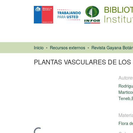
Inicio
Recursos externos
Revista Gayana Botán
PLANTAS VASCULARES DE LOS 
Autore
Rodrig
Martico
Teneb,
Artículo de
revista
Materi
Flora d