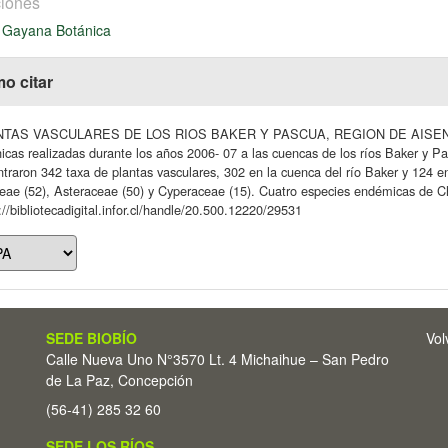
iones
 Gayana Botánica
o citar
TAS VASCULARES DE LOS RIOS BAKER Y PASCUA, REGION DE AISEN, CHILE.
icas realizadas durante los años 2006- 07 a las cuencas de los ríos Baker y P
traron 342 taxa de plantas vasculares, 302 en la cuenca del río Baker y 124 e
ae (52), Asteraceae (50) y Cyperaceae (15). Cuatro especies endémicas de Chi
://bibliotecadigital.infor.cl/handle/20.500.12220/29531
SEDE BIOBÍO
Vol
Calle Nueva Uno N°3570 Lt. 4 Michaihue – San Pedro
de La Paz, Concepción
(56-41) 285 32 60
SEDE LOS RÍOS