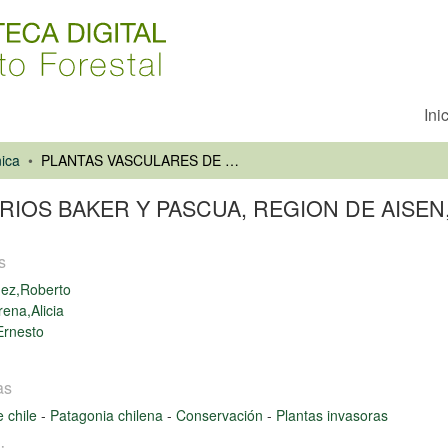
Ini
ica
PLANTAS VASCULARES DE LOS RIOS BAKER Y PASCUA, REGION DE AISEN, CHILE
RIOS BAKER Y PASCUA, REGION DE AISEN,
s
uez,Roberto
rena,Alicia
Ernesto
as
e chile
-
Patagonia chilena
-
Conservación
-
Plantas invasoras