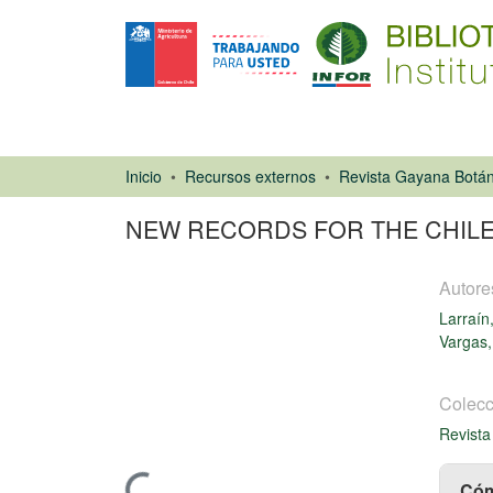
Inicio
Recursos externos
Revista Gayana Botán
NEW RECORDS FOR THE CHILE
Autore
Larraín
Vargas,
Artículo de
Colecc
revista
Revista
Cóm