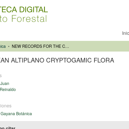
Ini
ica
NEW RECORDS FOR THE CHILEAN ALTIPLANO CRYPTOGAMIC FLORA
AN ALTIPLANO CRYPTOGAMIC FLORA
s
,Juan
Reinaldo
iones
 Gayana Botánica
o citar