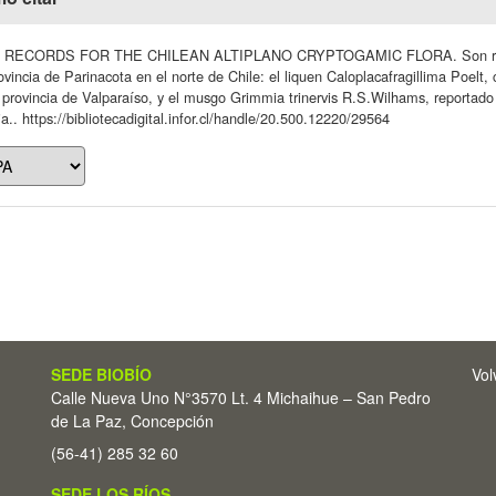
RECORDS FOR THE CHILEAN ALTIPLANO CRYPTOGAMIC FLORA. Son reportad
ovincia de Parinacota en el norte de Chile: el liquen Caloplacafragillima Poelt,
 provincia de Valparaíso, y el musgo Grimmia trinervis R.S.Wilhams, reportad
ia.. https://bibliotecadigital.infor.cl/handle/20.500.12220/29564
SEDE BIOBÍO
Vol
Calle Nueva Uno N°3570 Lt. 4 Michaihue – San Pedro
de La Paz, Concepción
(56-41) 285 32 60
SEDE LOS RÍOS