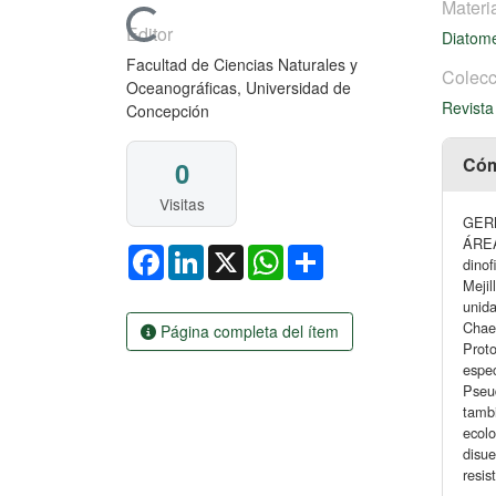
Materi
Cargando...
Editor
Diatom
Facultad de Ciencias Naturales y
Colecc
Oceanográficas, Universidad de
Revista
Concepción
Cóm
0
Visitas
GER
ÁREA
Facebook
LinkedIn
X
WhatsApp
Share
dinof
Mejil
unida
Chaet
Página completa del ítem
Proto
espec
Pseud
tambi
ecolo
disue
resis