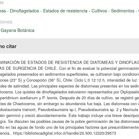
as
eas
-
Dinoflagelados
-
Estados de resistencia
-
Cultivos
-
Sedimentos
-
iones
 Gayana Botánica
o citar
MINACIÓN DE ESTADOS DE RESISTENCIA DE DIATOMEAS Y DINOFLA
S DE SURGENCIA DE CHILE. Con el fin de evaluar la potencial germinación de
iagelados preservados en sedimentos superficiales, se cultivaron bajo condicio
lones (23° S) y Concepción (36° S), Chile: Ciclo L:0 12:12 h, intensidad de l
des de salinidad. Las principales especies de diatomeas presentes en los se
oceros. Los quistes de dinofiagelados estuvieron representados por Diplopsalis
peridinium avellanum y P. leonis. Después de 20 días de cultivo, se registró g
ies de Chaetoceros, sin embargo su abundancia fue baja. Las diatomeas con c
ostaurosira trainorii, Pseudostaurosira sp.l, Pseudostaurosira sp. 2 y Navícula
én germinó y creció abundantemente. Este trabajo incluye una breve descripci
gía. Se discuten las posibles causas de la pobre germinación de las diatomeas
lto en las aguas de fondo uno de los principales factores que presumiblemente
tencia.. https://bibliotecadigital.infor.cl/handle/20.500.12220/29573