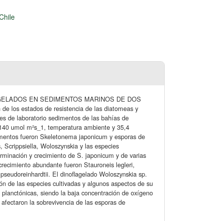
Chile
GELADOS EN SEDIMENTOS MARINOS DE DOS
 los estados de resistencia de las diatomeas y
nes de laboratorio sedimentos de las bahías de
uz 140 umol m²s_1, temperatura ambiente y 35,4
dimentos fueron Skeletonema japonicum y esporas de
, Scrippsiella, Woloszynskia y las especies
erminación y crecimiento de S. japonicum y de varias
recimiento abundante fueron Stauroneis legleri,
 pseudoreinhardtii. El dinoflagelado Woloszynskia sp.
ón de las especies cultivadas y algunos aspectos de su
 planctónicas, siendo la baja concentración de oxígeno
 afectaron la sobrevivencia de las esporas de