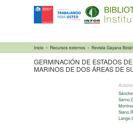
Inicio
Recursos externos
Revista Gayana Botán
GERMINACIÓN DE ESTADOS DE
MARINOS DE DOS ÁREAS DE S
Autore
Sánchez
Sarno,
Montres
Siano,R
Artículo de
Lange,
revista