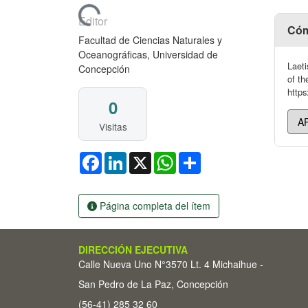
Cargando...
Editor
Cóm
Facultad de Ciencias Naturales y
Oceanográficas, Universidad de
Laeti
Concepción
of th
https
0
Visitas
Facebook
LinkedIn
X
WhatsApp
Share
Página completa del ítem
DIRECCIÓN EJECUTIVA
Calle Nueva Uno N°3570 Lt. 4 Michaihue -
San Pedro de La Paz, Concepción
(56-41) 285 32 60