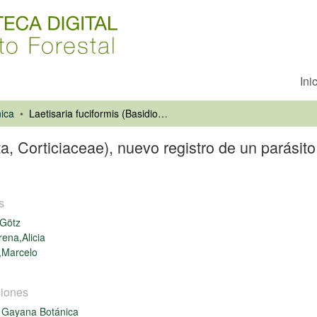
Ini
ica
Laetisaria fuciformis (Basidiomycota, Corticiaceae), nuevo registro de un parásito fúngico sobre gramíneas en el sur de Chile
ta, Corticiaceae), nuevo registro de un parásit
s
,Götz
rena,Alicia
,Marcelo
iones
 Gayana Botánica