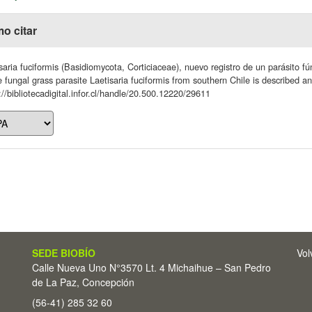
o citar
saria fuciformis (Basidiomycota, Corticiaceae), nuevo registro de un parásito 
e fungal grass parasite Laetisaria fuciformis from southern Chile is described and
://bibliotecadigital.infor.cl/handle/20.500.12220/29611
SEDE BIOBÍO
Vol
Calle Nueva Uno N°3570 Lt. 4 Michaihue – San Pedro
de La Paz, Concepción
(56-41) 285 32 60