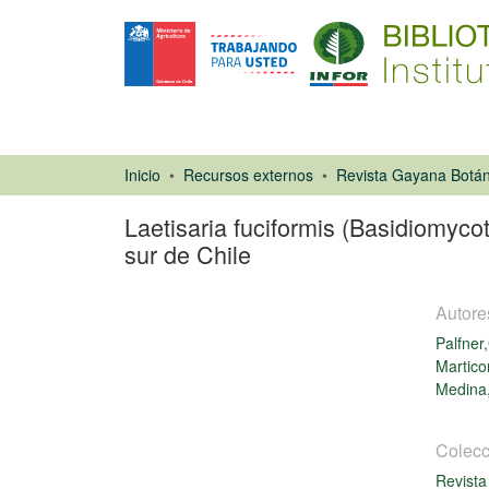
Inicio
Recursos externos
Revista Gayana Botán
Laetisaria fuciformis (Basidiomyco
sur de Chile
Autore
Palfner
Martico
Medina
Artículo de
revista
Colecc
Revista