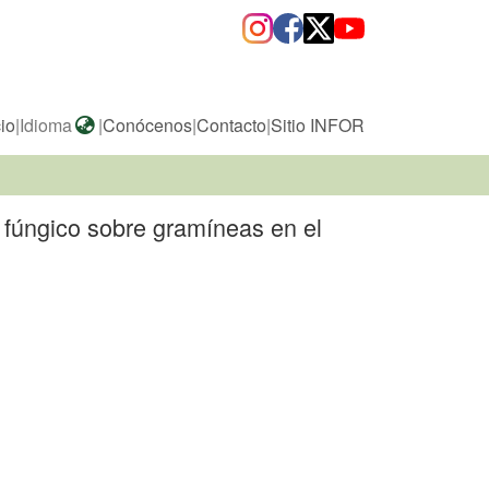
cio
|
Idioma
|
Conócenos
|
Contacto
|
Sitio INFOR
o fúngico sobre gramíneas en el