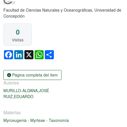
Cargando...
Editor
Facultad de Ciencias Naturales y Oceanográficas, Universidad de
Concepción
0
Visitas
Facebook
LinkedIn
X
WhatsApp
Share
Página completa del ítem
Autores
MURILLO-ALDANA,JOSÉ
RUIZ,EDUARDO
Materias
Myrceugenia
-
Myrteae
-
Taxonomía