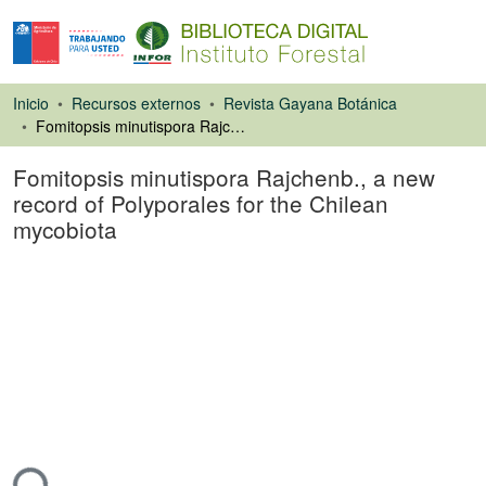
Inicio
Recursos externos
Revista Gayana Botánica
Fomitopsis minutispora Rajchenb., a new record of Polyporales for the Chilean mycobiota
Fomitopsis minutispora Rajchenb., a new
record of Polyporales for the Chilean
mycobiota
Artículo de revista
ando...