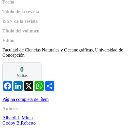
Fecha
Título de la revista
ISSN de la revista
Título del volumen
Editor
Facultad de Ciencias Naturales y Oceanográficas, Universidad de
Concepción
0
Visitas
Facebook
LinkedIn
X
WhatsApp
Share
Página completa del ítem
Autores
Alberdi L,Miren
Godoy B,Roberto