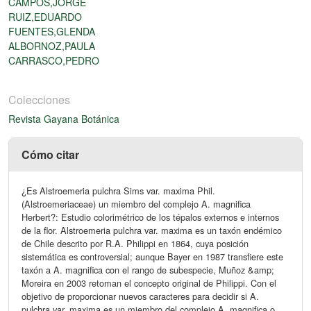
CAMPOS,JORGE
RUIZ,EDUARDO
FUENTES,GLENDA
ALBORNOZ,PAULA
CARRASCO,PEDRO
Colecciones
Revista Gayana Botánica
Cómo citar
¿Es Alstroemeria pulchra Sims var. maxima Phil.
(Alstroemeriaceae) un miembro del complejo A. magnifica
Herbert?: Estudio colorimétrico de los tépalos externos e internos
de la flor. Alstroemeria pulchra var. maxima es un taxón endémico
de Chile descrito por R.A. Philippi en 1864, cuya posición
sistemática es controversial; aunque Bayer en 1987 transfiere este
taxón a A. magnifica con el rango de subespecie, Muñoz &amp;
Moreira en 2003 retoman el concepto original de Philippi. Con el
objetivo de proporcionar nuevos caracteres para decidir si A.
pulchra var. maxima es un miembro del complejo A. magnifica o