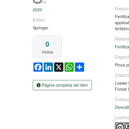
Cargando...
Fecha
Resu
2020
Fertili
Editor
applica
Springer
fertilizi
Materi
0
Fertili
Visitas
Espec
Facebook
LinkedIn
X
WhatsApp
Share
Pinus p
Citaci
Loewe-M
Página completa del ítem
Forest 
Colecc
Diversif
Licenc