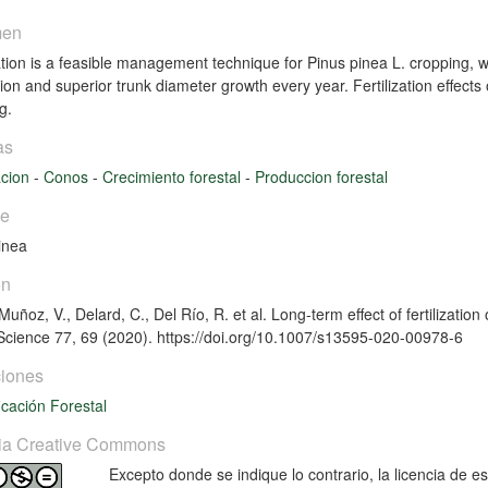
men
zation is a feasible management technique for Pinus pinea L. cropping, w
tion and superior trunk diameter growth every year. Fertilization effects
ng.
as
zacion
-
Conos
-
Crecimiento forestal
-
Produccion forestal
ie
inea
ón
uñoz, V., Delard, C., Del Río, R. et al. Long-term effect of fertilizati
Science 77, 69 (2020). https://doi.org/10.1007/s13595-020-00978-6
iones
icación Forestal
ia Creative Commons
Excepto donde se indique lo contrario, la licencia de 