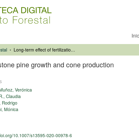
Ini
stal
Long-term effect of fertilization on stone pine growth and cone production
n stone pine growth and cone production
s
Muñoz, Verónica
R., Claudia
, Rodrigo
ni, Mónica
/doi.org/10.1007/s13595-020-00978-6