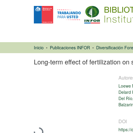
Inicio
Publicaciones INFOR
Diversificación Fore
Long-term effect of fertilization o
Autore
Loewe 
Delard 
Del Río
Balzari
Artículo de
revista
DOI
https:/