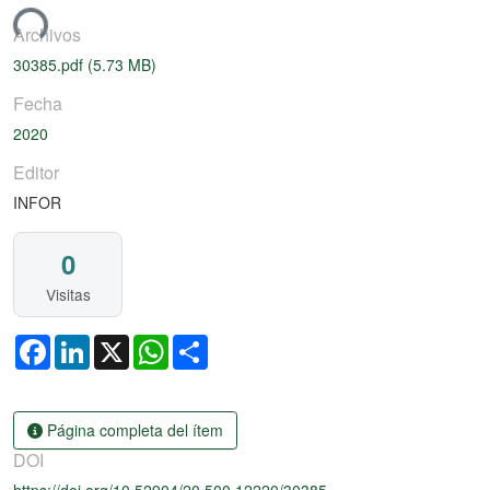
ndo...
Archivos
30385.pdf
(5.73 MB)
Fecha
2020
Editor
INFOR
0
Visitas
Facebook
LinkedIn
X
WhatsApp
Share
Página completa del ítem
DOI
https://doi.org/10.52904/20.500.12220/30385