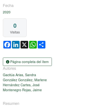
Fecha
2020
0
Visitas
Facebook
LinkedIn
X
WhatsApp
Share
Página completa del ítem
Autores
Gacitúa Arias, Sandra
González González, Marlene
Hernández Cartes, José
Montenegro Rojas, Jaime
Resumen