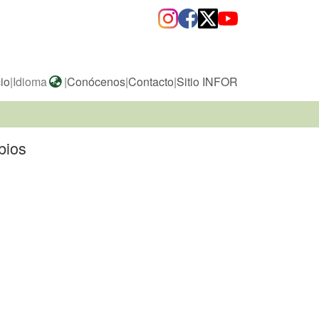
cio
|
Idioma
|
Conócenos
|
Contacto
|
Sitio INFOR
bios