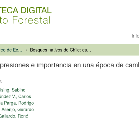
Ini
Inventario y Monitoreo de Ecosistemas Forestales
Bosques nativos de Chile: estado, presiones e importancia en una época de cambios
 presiones e importancia en una época de cam
s
Using, Sabine
ndez V., Carlos
a Parga, Rodrigo
 Asenjo, Gerardo
allardo, René