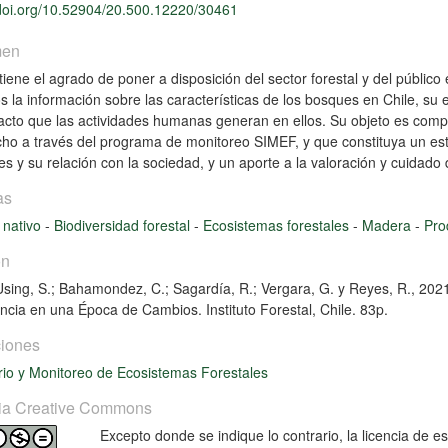
/doi.org/10.52904/20.500.12220/30461
men
iene el agrado de poner a disposición del sector forestal y del público 
os la información sobre las características de los bosques en Chile, su 
acto que las actividades humanas generan en ellos. Su objeto es comp
ho a través del programa de monitoreo SIMEF, y que constituya un est
les y su relación con la sociedad, y un aporte a la valoración y cuidado
as
 nativo
-
Biodiversidad forestal
-
Ecosistemas forestales
-
Madera
-
Pro
ón
-Using, S.; Bahamondez, C.; Sagardía, R.; Vergara, G. y Reyes, R., 202
ncia en una Época de Cambios. Instituto Forestal, Chile. 83p.
iones
rio y Monitoreo de Ecosistemas Forestales
ia Creative Commons
Excepto donde se indique lo contrario, la licencia de 