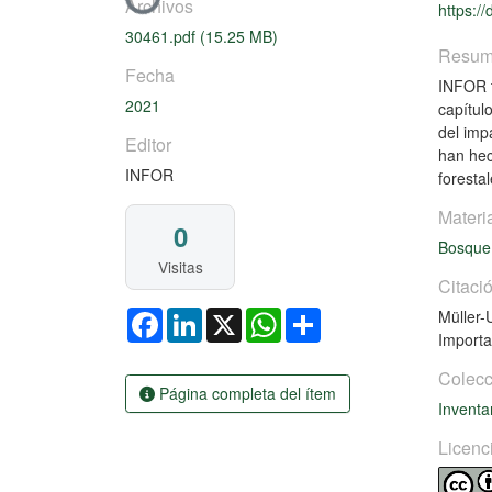
Cargando...
Archivos
https:/
30461.pdf
(15.25 MB)
Resu
Fecha
INFOR t
2021
capítul
del imp
Editor
han hec
INFOR
foresta
Materi
0
Bosque
Visitas
Citaci
Facebook
LinkedIn
X
WhatsApp
Share
Müller
Importa
Colecc
Página completa del ítem
Inventa
Licenc