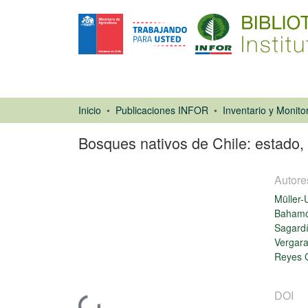
Inicio
Publicaciones INFOR
Bosques nativos de Chile: estado,
Autore
Müller-
Bahamó
Sagardí
Vergara
Reyes G
Libro
DOI