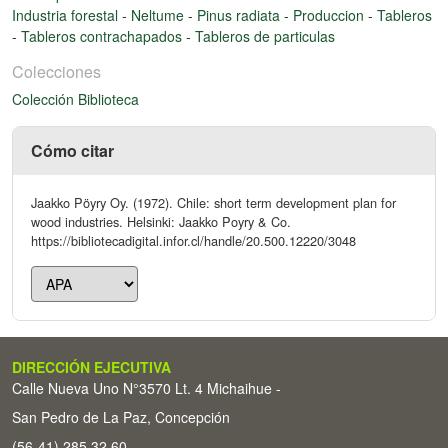
Industria forestal
-
Neltume
-
Pinus radiata
-
Produccion
-
Tableros
-
Tableros contrachapados
-
Tableros de particulas
Colecciones
Colección Biblioteca
Cómo citar
Jaakko Pöyry Oy. (1972). Chile: short term development plan for
wood industries. Helsinki: Jaakko Poyry & Co.
https://bibliotecadigital.infor.cl/handle/20.500.12220/3048
DIRECCIÓN EJECUTIVA
Calle Nueva Uno N°3570 Lt. 4 Michaihue -
San Pedro de La Paz, Concepción
(56-41) 285 32 60