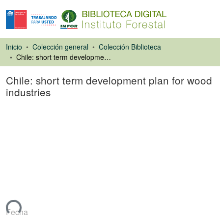
Inicio
Colección general
Colección Biblioteca
Chile: short term development plan for wood industries
Chile: short term development plan for wood
industries
Libro
ando...
Fecha