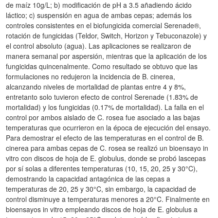
de maíz 10g/L; b) modificación de pH a 3.5 añadiendo ácido
láctico; c) suspensión en agua de ambas cepas; además los
controles consistentes en el biofungicida comercial Serenade®,
rotación de fungicidas (Teldor, Switch, Horizon y Tebuconazole) y
el control absoluto (agua). Las aplicaciones se realizaron de
manera semanal por aspersión, mientras que la aplicación de los
fungicidas quincenalmente. Como resultado se obtuvo que las
formulaciones no redujeron la incidencia de B. cinerea,
alcanzando niveles de mortalidad de plantas entre 4 y 8%,
entretanto solo tuvieron efecto de control Serenade (1.83% de
mortalidad) y los fungicidas (0.17% de mortalidad). La falla en el
control por ambos aislado de C. rosea fue asociado a las bajas
temperaturas que ocurrieron en la época de ejecución del ensayo.
Para demostrar el efecto de las temperaturas en el control de B.
cinerea para ambas cepas de C. rosea se realizó un bioensayo in
vitro con discos de hoja de E. globulus, donde se probó lascepas
por sí solas a diferentes temperaturas (10, 15, 20, 25 y 30°C),
demostrando la capacidad antagónica de las cepas a
temperaturas de 20, 25 y 30°C, sin embargo, la capacidad de
control disminuye a temperaturas menores a 20°C. Finalmente en
bioensayos in vitro empleando discos de hoja de E. globulus a