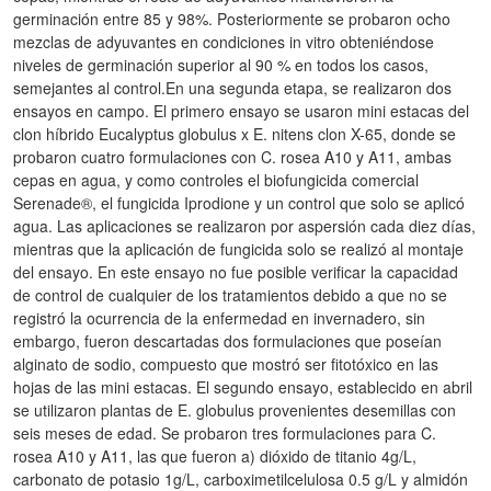
germinación entre 85 y 98%. Posteriormente se probaron ocho
mezclas de adyuvantes en condiciones in vitro obteniéndose
niveles de germinación superior al 90 % en todos los casos,
semejantes al control.En una segunda etapa, se realizaron dos
ensayos en campo. El primero ensayo se usaron mini estacas del
clon híbrido Eucalyptus globulus x E. nitens clon X-65, donde se
probaron cuatro formulaciones con C. rosea A10 y A11, ambas
cepas en agua, y como controles el biofungicida comercial
Serenade®, el fungicida Iprodione y un control que solo se aplicó
agua. Las aplicaciones se realizaron por aspersión cada diez días,
mientras que la aplicación de fungicida solo se realizó al montaje
del ensayo. En este ensayo no fue posible verificar la capacidad
de control de cualquier de los tratamientos debido a que no se
registró la ocurrencia de la enfermedad en invernadero, sin
embargo, fueron descartadas dos formulaciones que poseían
alginato de sodio, compuesto que mostró ser fitotóxico en las
hojas de las mini estacas. El segundo ensayo, establecido en abril
se utilizaron plantas de E. globulus provenientes desemillas con
seis meses de edad. Se probaron tres formulaciones para C.
rosea A10 y A11, las que fueron a) dióxido de titanio 4g/L,
carbonato de potasio 1g/L, carboximetilcelulosa 0.5 g/L y almidón