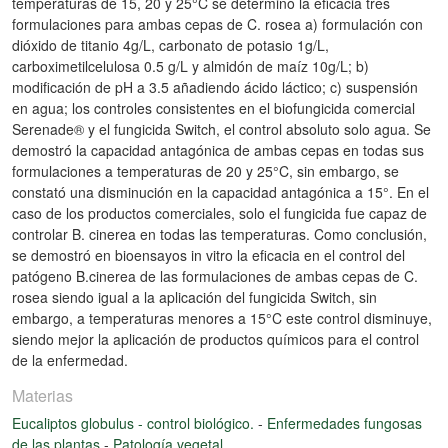
temperaturas de 15, 20 y 25°C se determinó la eficacia tres
formulaciones para ambas cepas de C. rosea a) formulación con
dióxido de titanio 4g/L, carbonato de potasio 1g/L,
carboximetilcelulosa 0.5 g/L y almidón de maíz 10g/L; b)
modificación de pH a 3.5 añadiendo ácido láctico; c) suspensión
en agua; los controles consistentes en el biofungicida comercial
Serenade® y el fungicida Switch, el control absoluto solo agua. Se
demostró la capacidad antagónica de ambas cepas en todas sus
formulaciones a temperaturas de 20 y 25°C, sin embargo, se
constató una disminución en la capacidad antagónica a 15°. En el
caso de los productos comerciales, solo el fungicida fue capaz de
controlar B. cinerea en todas las temperaturas. Como conclusión,
se demostró en bioensayos in vitro la eficacia en el control del
patógeno B.cinerea de las formulaciones de ambas cepas de C.
rosea siendo igual a la aplicación del fungicida Switch, sin
embargo, a temperaturas menores a 15°C este control disminuye,
siendo mejor la aplicación de productos químicos para el control
de la enfermedad.
Materias
Eucaliptos globulus - control biológico.
-
Enfermedades fungosas
de las plantas
-
Patología vegetal.