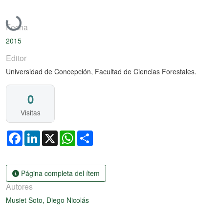
Cargando...
Fecha
2015
Editor
Universidad de Concepción, Facultad de Ciencias Forestales.
0
Visitas
Facebook
LinkedIn
X
WhatsApp
Share
Página completa del ítem
Autores
Musiet Soto, Diego Nicolás