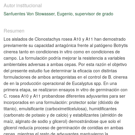
Autor institucional
Sanfuentes Von Stowasser, Eugenio, supervisor de grado
Resumen
Los aislados de Clonostachys rosea A10 y A11 han demostrado
previamente su capacidad antagónica frente al patógeno Botrytis
cinerea tanto en condiciones in vitro como en condiciones de
campo. La formulación podría mejorar la resistencia a variables
ambientales adversas a ambas cepas. Por esta razón el objetivo
del presente estudio fue determinar la eficacia con distintas
formulaciones de ambos antagonistas en el control de B. cinerea
de en la producción operacional de Eucalyptus spp. En una
primera etapa, se realizaron ensayos in vitro de germinación con
C. rosea A10 y A11 probandose diferentes adyuvantes para ser
incorporados en una formulación: protector solar (dióxido de
titanio), emulsificante (carboximetilcelulosa), humidificantes
(carbonato de potasio y de calcio) y estabilizantes (almidón de
maíz, alginato de sodio y glicerol) demostrándose que solo el
glicerol reducía proceso de germinación de conidias en ambas
cepas, mientras el resto de adyuvantes mantuvieron la