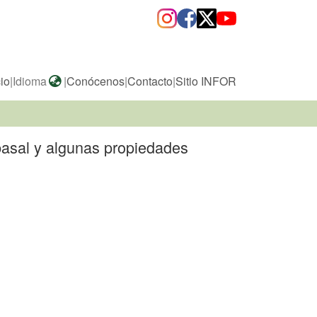
cio
|
Idioma
|
Conócenos
|
Contacto
|
Sitio INFOR
 basal y algunas propiedades