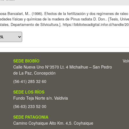
osa Bancalari, M.. (1996). Efectos de la fertilización y dos regímenes de rale
edades físicas y químicas de la madera de Pinus radiata D. Don.. [Tesis, Univ
tales, Departamento de Silvicultura.]. https://bibliotecadigital.infor.cl/handle
SEDE BIOBÍO
Vol
Calle Nueva Uno N°3570 Lt. 4 Michaihue – San Pedro
de La Paz, Concepción
(56-41) 285 32 60
SEDE LOS RÍOS
Fundo Teja Norte s/n. Valdivia
(56-63) 233 52 00
SEDE PATAGONIA
Camino Coyhaique Alto Km. 4,5. Coyhaique