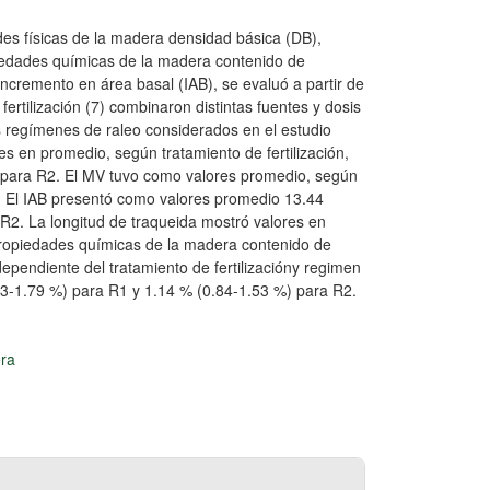
ades físicas de la madera densidad básica (DB),
piedades químicas de la madera contenido de
 incremento en área basal (IAB), se evaluó a partir de
rtilización (7) combinaron distintas fuentes y dosis
Los regímenes de raleo considerados en el estudio
s en promedio, según tratamiento de fertilización,
para R2. El MV tuvo como valores promedio, según
2. El IAB presentó como valores promedio 13.44
2. La longitud de traqueida mostró valores en
ropiedades químicas de la madera contenido de
ependiente del tratamiento de fertilizacióny regimen
.93-1.79 %) para R1 y 1.14 % (0.84-1.53 %) para R2.
ra