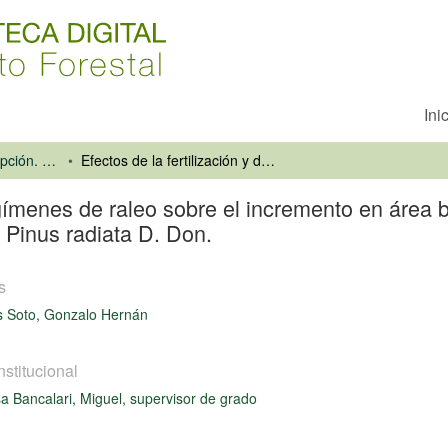
Ini
Universidad de Concepción. Facultad de Ciencias Forestales
Efectos de la fertilización y dos regímenes de raleo sobre el incremento en área basal y algunas propiedades físicas y químicas de la madera de Pinus radiata D. Don.
regímenes de raleo sobre el incremento en área
 Pinus radiata D. Don.
s
s Soto, Gonzalo Hernán
nstitucional
a Bancalari, Miguel, supervisor de grado