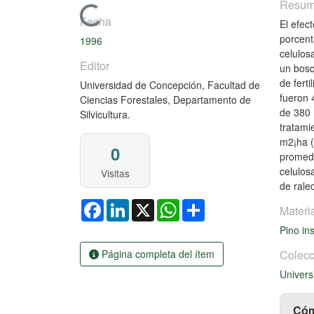
Resu
Cargando...
Fecha
El efec
porcent
1996
celulos
Editor
un bosq
de fert
Universidad de Concepción, Facultad de
fueron 
Ciencias Forestales, Departamento de
de 380 
Silvicultura.
tratami
m2¡ha (
0
promedi
celulos
Visitas
de rale
Facebook
LinkedIn
X
WhatsApp
Share
Materi
Pino in
Página completa del ítem
Colecc
Univers
Cóm