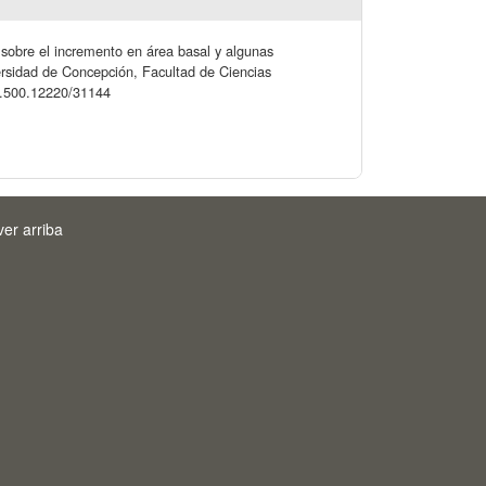
o sobre el incremento en área basal y algunas
ersidad de Concepción, Facultad de Ciencias
/20.500.12220/31144
ver arriba