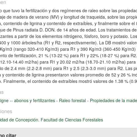
men
to que tuvo la fertilización y dos regímenes de raleo sobre las propied
aje de madera de verano (MV) y longitud de traqueida, sobre las pro
a, contenido de lignina y contenido de extraíbles, y finalmente sobre el
ue de Pinus radiata D. DON. de 14 años de edad. Los tratamientos de fe
ilizantes a partir de los elementos nitrógeno, fósforo, boro y potasio. 
400 y 1000 árboles/ha (R1 y R2, respectivamente). La DB mostró valore
Kg/m3 (rango 320-410 Kg/m3) para R1 y 390 Kg/m3 (360-450 Kg/m3) 
ento de fertilización, 21 % (13-22 %) para R1 y 22% (18-27 %) para R
12.10-14.40 m2/ha) para R1 y 20.02 m2/ha (18.70-21.10 m2/ha) para R
o de 2.4 mm (2.2-2.8 mm) para R1 y 2.5 (2.3-3.0 mm) para R2. Las p
a y contenido de lignina presentaron valores promedio de 52 y 26 % ind
o. Finalmente, el contenido de extraíbles mostró valores de 1.38 % (0
as
signe -- abonos y fertilizantes
-
Raleo forestal
-
Propiedades de la made
iones
idad de Concepción. Facultad de Ciencias Forestales
o citar