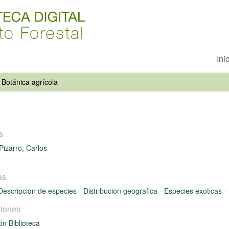
Ini
Botánica agrícola
s
izarro, Carlos
as
Descripcion de especies
-
Distribucion geografica
-
Especies exoticas
-
iones
ón Biblioteca