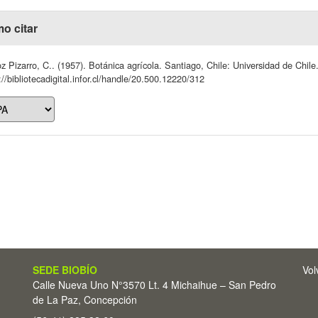
o citar
 Pizarro, C.. (1957). Botánica agrícola. Santiago, Chile: Universidad de Chil
://bibliotecadigital.infor.cl/handle/20.500.12220/312
SEDE BIOBÍO
Vol
Calle Nueva Uno N°3570 Lt. 4 Michaihue – San Pedro
de La Paz, Concepción