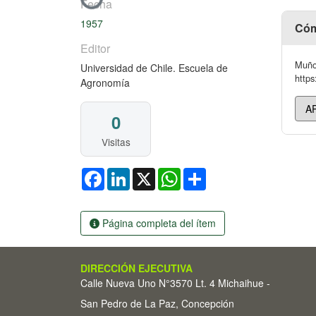
Fecha
1957
Cóm
Editor
Muñoz
Universidad de Chile. Escuela de
https
Agronomía
0
Visitas
Facebook
LinkedIn
X
WhatsApp
Share
Página completa del ítem
DIRECCIÓN EJECUTIVA
Calle Nueva Uno N°3570 Lt. 4 Michaihue -
San Pedro de La Paz, Concepción