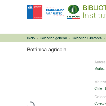
Inicio
Colección general
Colección Biblioteca
Botánica agrícola
Autore
Muñoz P
Materi
Chile
-
Libro
Colecc
Cargando...
Colecci