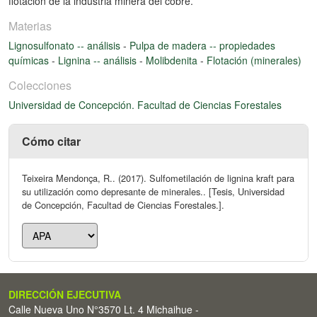
flotación de la industria minera del cobre.
Materias
Lignosulfonato -- análisis
-
Pulpa de madera -- propiedades
químicas
-
Lignina -- análisis
-
Molibdenita
-
Flotación (minerales)
Colecciones
Universidad de Concepción. Facultad de Ciencias Forestales
Cómo citar
Teixeira Mendonça, R.. (2017). Sulfometilación de lignina kraft para
su utilización como depresante de minerales.. [Tesis, Universidad
de Concepción, Facultad de Ciencias Forestales.].
DIRECCIÓN EJECUTIVA
Calle Nueva Uno N°3570 Lt. 4 Michaihue -