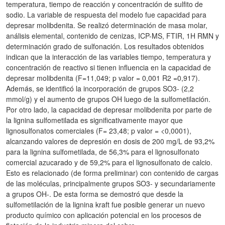
temperatura, tiempo de reacción y concentración de sulfito de
sodio. La variable de respuesta del modelo fue capacidad para
depresar molibdenita. Se realizó determinación de masa molar,
análisis elemental, contenido de cenizas, ICP-MS, FTIR, 1H RMN y
determinación grado de sulfonación. Los resultados obtenidos
indican que la interacción de las variables tiempo, temperatura y
concentración de reactivo si tienen influencia en la capacidad de
depresar molibdenita (F=11,049; p valor = 0,001 R2 =0,917).
Además, se identificó la incorporación de grupos SO3- (2,2
mmol/g) y el aumento de grupos OH luego de la sulfometilación.
Por otro lado, la capacidad de depresar molibdenita por parte de
la lignina sulfometilada es significativamente mayor que
lignosulfonatos comerciales (F= 23,48; p valor = <0,0001),
alcanzando valores de depresión en dosis de 200 mg/L de 93,2%
para la lignina sulfometilada, de 56,3% para el lignosulfonato
comercial azucarado y de 59,2% para el lignosulfonato de calcio.
Esto es relacionado (de forma preliminar) con contenido de cargas
de las moléculas, principalmente grupos SO3- y secundariamente
a grupos OH-. De esta forma se demostró que desde la
sulfometilación de la lignina kraft fue posible generar un nuevo
producto químico con aplicación potencial en los procesos de