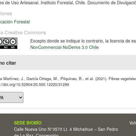
es de Uso Artesanal. Instituto Forestal, Chile. Documento de Divulgaci
iones
icación Forestal
ia Creative Commons
Excepto donde se indique lo contrario, la licencia de 
NonCommercial-NoDerivs 3.0 Chile
o citar
 Martínez, J., García Ortega, M., Pilquinao, B., et al. (2021). Fibras vegetal
://doi.org/10.52904/20.500.12220/31299
SEDE BIOBÍO
Vol
Calle Nueva Uno N°3570 Lt. 4 Michaihue – San Pedro
de La Paz, Concepción