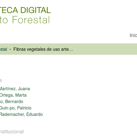
Ini
stal
Fibras vegetales de uso artesanal
s
artínez, Juana
Ortega, Marta
ao, Bernardo
uin-po, Patricio
 Rademacher, Eduardo
nstitucional