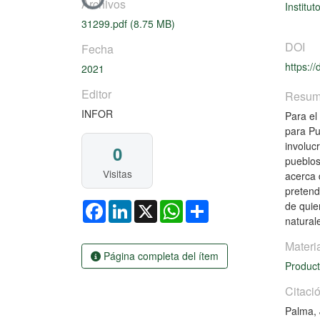
Cargando...
Archivos
Institut
31299.pdf
(8.75 MB)
DOI
Fecha
https:/
2021
Editor
Resu
INFOR
Para el
para Pu
involuc
0
pueblos
Visitas
acerca 
pretend
Facebook
LinkedIn
X
WhatsApp
Share
de quie
natural
Materi
Página completa del ítem
Product
Citaci
Palma, 