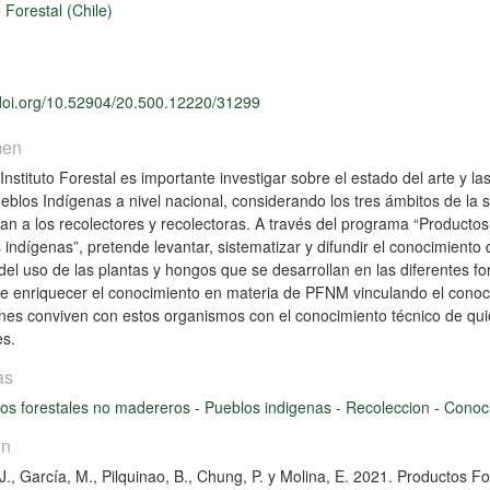
o Forestal (Chile)
/doi.org/10.52904/20.500.12220/31299
men
 Instituto Forestal es importante investigar sobre el estado del arte 
eblos Indígenas a nivel nacional, considerando los tres ámbitos de la s
ran a los recolectores y recolectoras. A través del programa “Product
 indígenas”, pretende levantar, sistematizar y difundir el conocimiento
del uso de las plantas y hongos que se desarrollan en las diferentes
e enriquecer el conocimiento en materia de PFNM vinculando el conoci
nes conviven con estos organismos con el conocimiento técnico de qui
es.
as
os forestales no madereros
-
Pueblos indigenas
-
Recoleccion
-
Conoci
ón
J., García, M., Pilquinao, B., Chung, P. y Molina, E. 2021. Productos F