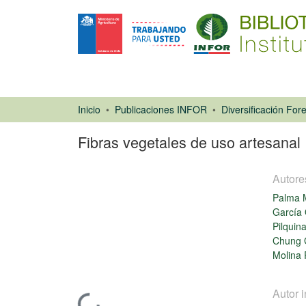
Inicio
Publicaciones INFOR
Diversificación Fore
Fibras vegetales de uso artesanal
Autore
Palma M
García 
Pilquin
Chung G
Molina
Libro
Autor i