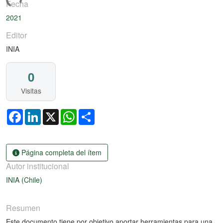
ando...
Fecha
2021
Editor
INIA
0
Visitas
Facebook
LinkedIn
X
WhatsApp
Share
Página completa del ítem
Autor institucional
INIA (Chile)
Resumen
Este documento tiene por objetivo aportar herramientas para una