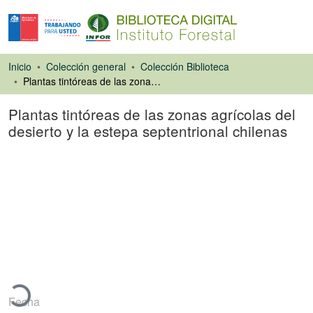
Inicio
Colección general
Colección Biblioteca
Plantas tintóreas de las zonas agrícolas del desierto y la estepa septentrional chilenas
Plantas tintóreas de las zonas agrícolas del
desierto y la estepa septentrional chilenas
Libro
gando...
Fecha