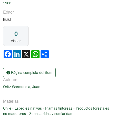
1968
Editor
[s.n.]
0
Visitas
Facebook
LinkedIn
X
WhatsApp
Share
Página completa del ítem
Autores
Ortíz Garmendia, Juan
Materias
Chile
-
Especies nativas
-
Plantas tintoreas
-
Productos forestales
no madereros
-
Zonas aridas y semiaridas