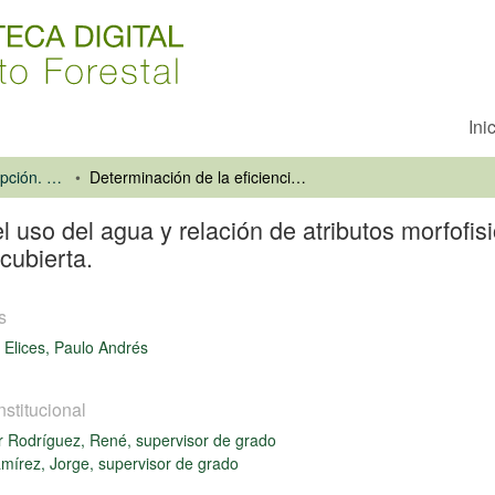
Ini
Universidad de Concepción. Facultad de Ciencias Forestales
Determinación de la eficiencia en el uso del agua y relación de atributos morfofisiológicos en plantas de Eucalyptus globulus labbbil, producidas a raíz cubierta.
el uso del agua y relación de atributos morfofi
 cubierta.
s
Elices, Paulo Andrés
nstitucional
 Rodríguez, René, supervisor de grado
mírez, Jorge, supervisor de grado