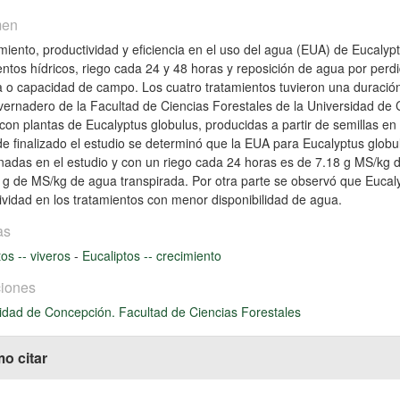
men
imiento, productividad y eficiencia en el uso del agua (EUA) de Eucalyp
entos hídricos, riego cada 24 y 48 horas y reposición de agua por perd
 o capacidad de campo. Los cuatro tratamientos tuvieron una duración d
nvernadero de la Facultad de Ciencias Forestales de la Universidad d
 con plantas de Eucalyptus globulus, producidas a partir de semillas en
e finalizado el estudio se determinó que la EUA para Eucalyptus globu
adas en el estudio y con un riego cada 24 horas es de 7.18 g MS/kg d
 g de MS/kg de agua transpirada. Por otra parte se observó que Eucal
ividad en los tratamientos con menor disponibilidad de agua.
as
tos -- viveros
-
Eucaliptos -- crecimiento
iones
idad de Concepción. Facultad de Ciencias Forestales
o citar