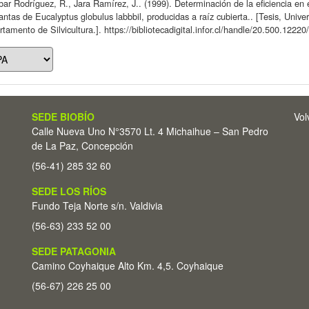
ar Rodríguez, R., Jara Ramírez, J.. (1999). Determinación de la eficiencia en e
antas de Eucalyptus globulus labbbil, producidas a raíz cubierta.. [Tesis, Univ
tamento de Silvicultura.]. https://bibliotecadigital.infor.cl/handle/20.500.1222
SEDE BIOBÍO
Vol
Calle Nueva Uno N°3570 Lt. 4 Michaihue – San Pedro
de La Paz, Concepción
(56-41) 285 32 60
SEDE LOS RÍOS
Fundo Teja Norte s/n. Valdivia
(56-63) 233 52 00
SEDE PATAGONIA
Camino Coyhaique Alto Km. 4,5. Coyhaique
(56-67) 226 25 00