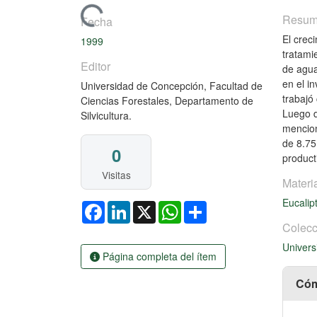
Cargando...
Resu
Fecha
El crec
1999
tratami
Editor
de agua
en el i
Universidad de Concepción, Facultad de
trabajó
Ciencias Forestales, Departamento de
Luego d
Silvicultura.
mencion
de 8.75
0
product
Visitas
Materi
Eucalip
Facebook
LinkedIn
X
WhatsApp
Share
Colecc
Univers
Página completa del ítem
Cóm