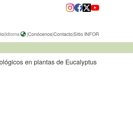
cio
|
Idioma
|
Conócenos
|
Contacto
|
Sitio INFOR
siológicos en plantas de Eucalyptus