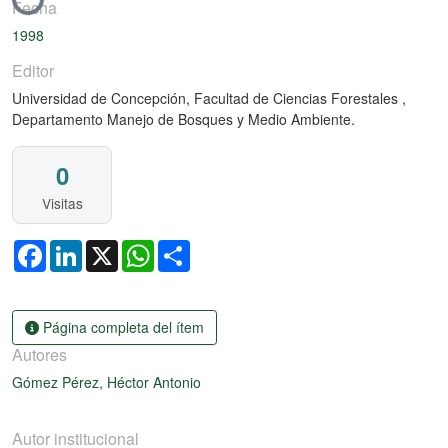
Cargando...
Fecha
1998
Editor
Universidad de Concepción, Facultad de Ciencias Forestales ,
Departamento Manejo de Bosques y Medio Ambiente.
0
Visitas
Facebook
LinkedIn
X
WhatsApp
Share
Página completa del ítem
Autores
Gómez Pérez, Héctor Antonio
Autor institucional