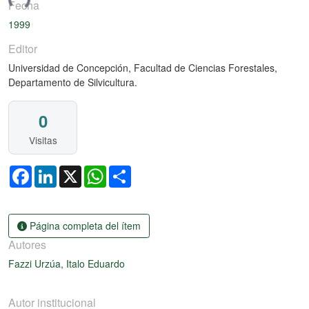
ndo...
Fecha
1999
Editor
Universidad de Concepción, Facultad de Ciencias Forestales,
Departamento de Silvicultura.
0
Visitas
Facebook
LinkedIn
X
WhatsApp
Share
Página completa del ítem
Autores
Fazzi Urzúa, Italo Eduardo
Autor institucional