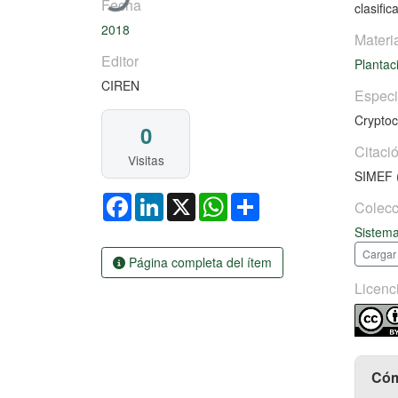
Fecha
clasifi
2018
Materi
Editor
Plantac
CIREN
Espec
Cryptoc
0
Citaci
Visitas
SIMEF (
Facebook
LinkedIn
X
WhatsApp
Share
Colecc
Sistema
Cargar
Página completa del ítem
Licenc
Cóm