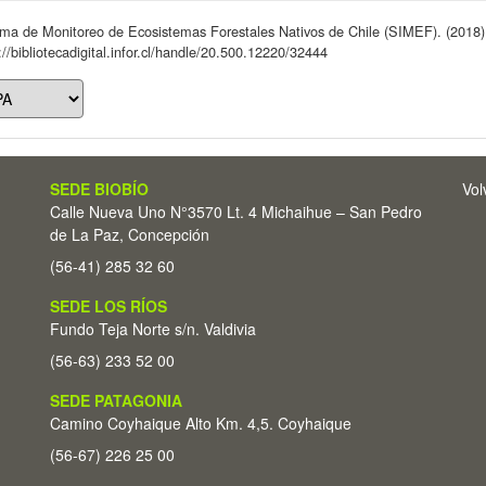
ema de Monitoreo de Ecosistemas Forestales Nativos de Chile (SIMEF). (201
://bibliotecadigital.infor.cl/handle/20.500.12220/32444
SEDE BIOBÍO
Vol
Calle Nueva Uno N°3570 Lt. 4 Michaihue – San Pedro
de La Paz, Concepción
(56-41) 285 32 60
SEDE LOS RÍOS
Fundo Teja Norte s/n. Valdivia
(56-63) 233 52 00
SEDE PATAGONIA
Camino Coyhaique Alto Km. 4,5. Coyhaique
(56-67) 226 25 00