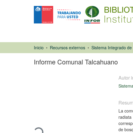
Inicio
Recursos externos
Informe Comunal Talcahuano
Autor i
Sistema
Resu
La comu
Informe
radiata
Cargando...
corresp
de bosq