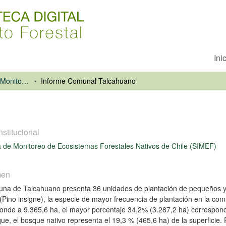
Ini
Sistema Integrado de Monitoreo de Ecosistemas Forestales Nativos de Chile (SIMEF)
Informe Comunal Talcahuano
nstitucional
 de Monitoreo de Ecosistemas Forestales Nativos de Chile (SIMEF)
men
na de Talcahuano presenta 36 unidades de plantación de pequeños y m
 (Pino insigne), la especie de mayor frecuencia de plantación en la com
onde a 9.365,6 ha, el mayor porcentaje 34,2% (3.287,2 ha) corresponde
ue, el bosque nativo representa el 19,3 % (465,6 ha) de la superficie. 