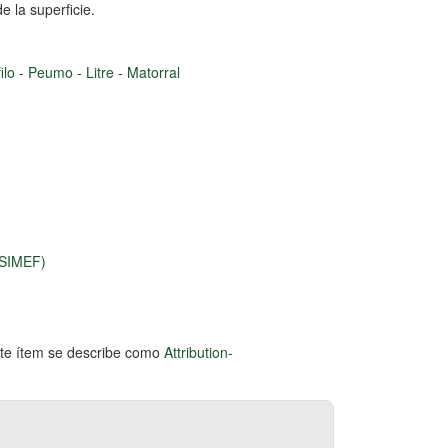
 la superficie.
filo
-
Peumo
-
Litre
-
Matorral
(SIMEF)
este ítem se describe como
Attribution-