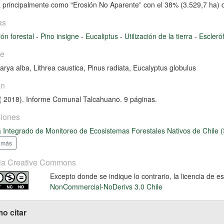
ca principalmente como “Erosión No Aparente” con el 38% (3.529,7 ha) de
as
ión forestal
-
Pino insigne
-
Eucaliptus
-
Utilización de la tierra
-
Escleró
ie
arya alba
,
Lithrea caustica
,
Pinus radiata
,
Eucalyptus globulus
ón
 2018). Informe Comunal Talcahuano. 9 páginas.
iones
 Integrado de Monitoreo de Ecosistemas Forestales Nativos de Chile 
 más
ia Creative Commons
Excepto donde se indique lo contrario, la licencia de 
NonCommercial-NoDerivs 3.0 Chile
o citar