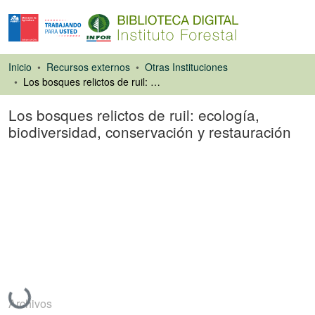
Inicio
Recursos externos
Otras Instituciones
Los bosques relictos de ruil: ecología, biodiversidad, conservación y restauración
Los bosques relictos de ruil: ecología,
biodiversidad, conservación y restauración
Libro
Cargando...
Archivos