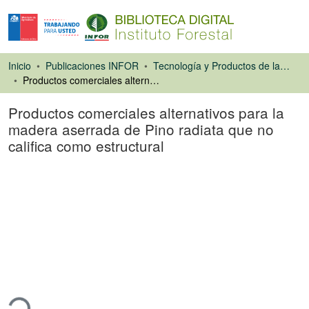
Inicio
Publicaciones INFOR
Tecnología y Productos de la Madera
Productos comerciales alternativos para la madera aserrada de Pino radiata que no califica como estructural
Productos comerciales alternativos para la
madera aserrada de Pino radiata que no
califica como estructural
Libro
rgando...