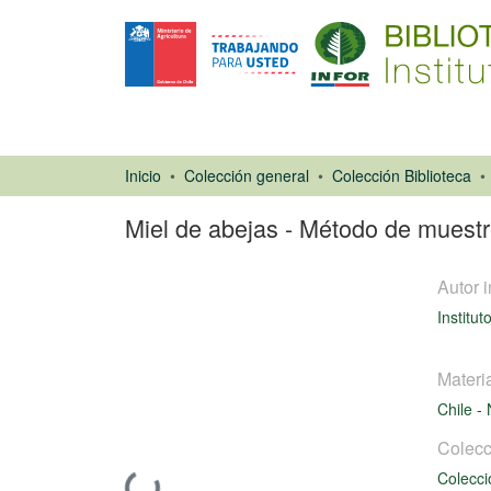
Inicio
Colección general
Colección Biblioteca
Miel de abejas - Método de muest
Autor i
Institu
Materi
Chile
-
Normas
Colecc
Colecci