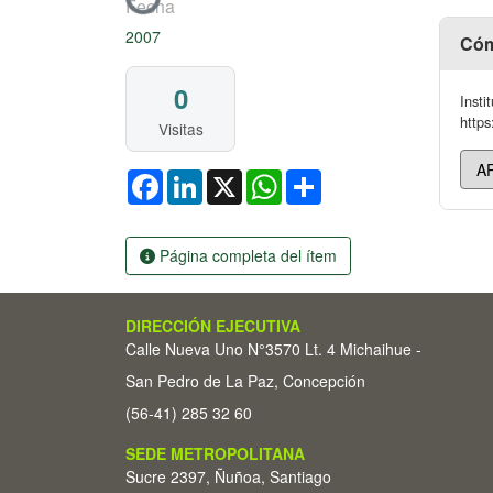
Cargando...
Fecha
2007
Cóm
0
Insti
https
Visitas
Facebook
LinkedIn
X
WhatsApp
Share
Página completa del ítem
DIRECCIÓN EJECUTIVA
Calle Nueva Uno N°3570 Lt. 4 Michaihue -
San Pedro de La Paz, Concepción
(56-41) 285 32 60
SEDE METROPOLITANA
Sucre 2397, Ñuñoa, Santiago