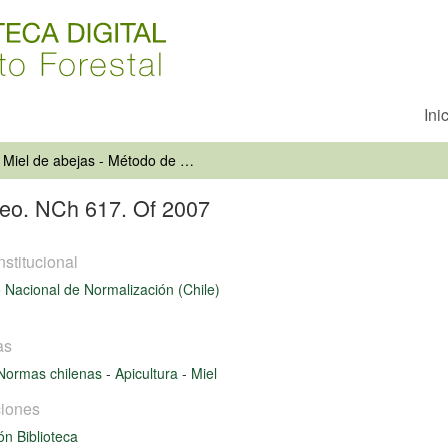
Ini
Miel de abejas - Método de muestreo. NCh 617. Of 2007
reo. NCh 617. Of 2007
nstitucional
to Nacional de Normalización (Chile)
as
Normas chilenas
-
Apicultura
-
Miel
iones
ón Biblioteca