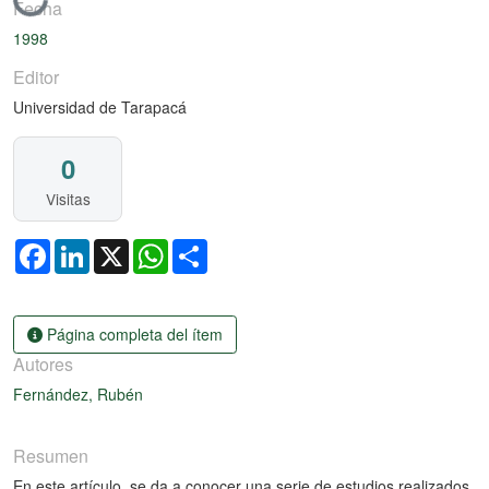
Cargando...
Fecha
1998
Editor
Universidad de Tarapacá
0
Visitas
Facebook
LinkedIn
X
WhatsApp
Share
Página completa del ítem
Autores
Fernández, Rubén
Resumen
En este artículo, se da a conocer una serie de estudios realizados